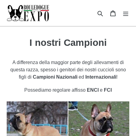
Vai
direttamente
Cerca
Carrello
ai
contenuti
I nostri Campioni
A differenza della maggior parte degli allevamenti di
questa razza, spesso i genitori dei nostri cuccioli sono
figli di
Campioni Nazionali
ed
Internazionali
!
Possediamo regolare affisso
ENCI
e
FCI