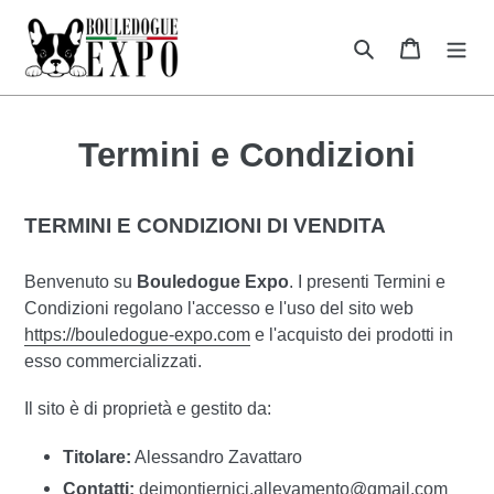
Vai
direttamente
Cerca
Carrello
ai
contenuti
Termini e Condizioni
TERMINI E CONDIZIONI DI VENDITA
Benvenuto su
Bouledogue Expo
. I presenti Termini e
Condizioni regolano l'accesso e l'uso del sito web
https://bouledogue-expo.com
e l'acquisto dei prodotti in
esso commercializzati.
Il sito è di proprietà e gestito da:
Titolare:
Alessandro Zavattaro
Contatti:
deimontiernici.allevamento@gmail.com