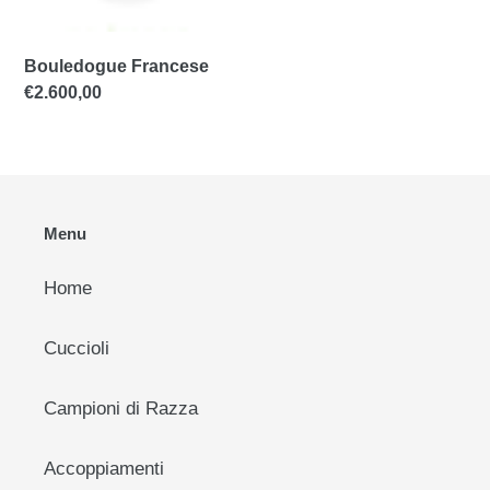
e
:
Bouledogue Francese
Prezzo
€2.600,00
di
listino
Menu
Home
Cuccioli
Campioni di Razza
Accoppiamenti